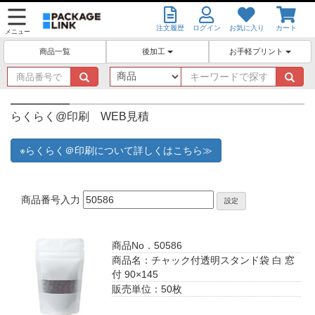
注文履歴
ログイン
お気に入り
カート
メニュー
後加工
お手軽プリント
商品一覧
商
キ
品
ー
番
ワ
号
ー
らくらく@印刷 WEB見積
で
ド
探
で
※らくらく＠印刷について詳しくはこちら≫
す
探
す
商品番号入力
設定
商品No．50586
商品名：チャック付透明スタンド袋 白 窓
付 90×145
販売単位：50枚