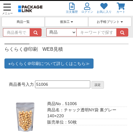
注文履歴
ログイン
お気に入り
カート
メニュー
後加工
お手軽プリント
商品一覧
商
キ
品
ー
番
ワ
号
ー
らくらく@印刷 WEB見積
で
ド
探
で
※らくらく＠印刷について詳しくはこちら≫
す
探
す
商品番号入力
設定
商品No．51006
商品名：チャック透明NY袋 裏グレー
140×220
販売単位：50枚