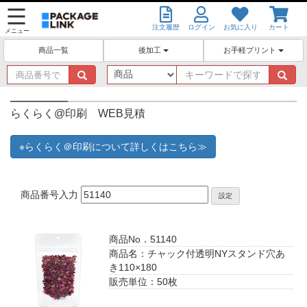
注文履歴
ログイン
お気に入り
カート
メニュー
後加工
お手軽プリント
商品一覧
商
キ
品
ー
番
ワ
号
ー
らくらく@印刷 WEB見積
で
ド
探
で
※らくらく＠印刷について詳しくはこちら≫
す
探
す
商品番号入力
設定
商品No．51140
商品名：チャック付透明NYスタンド穴あ
き110×180
販売単位：50枚