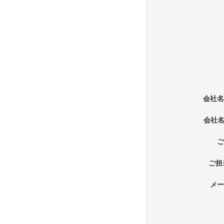
会社
会社名
ご担
メ