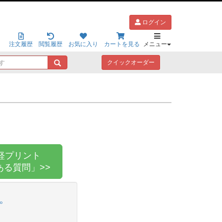
ログイン
注文履歴
閲覧履歴
お気に入り
カートを見る
メニュー
キ
クイックオーダー
ー
ワ
ー
ド
で
探
す
軽プリント
ある質問」>>
。