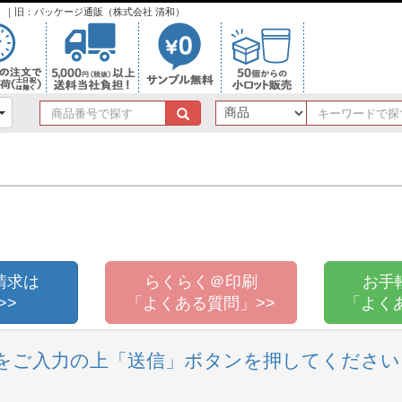
ンク）｜旧：パッケージ通販（株式会社 清和）
商
品
番
号
で
探
す
請求は
らくらく＠印刷
お手
>>
「よくある質問」>>
「よく
をご入力の上「送信」ボタンを押してください