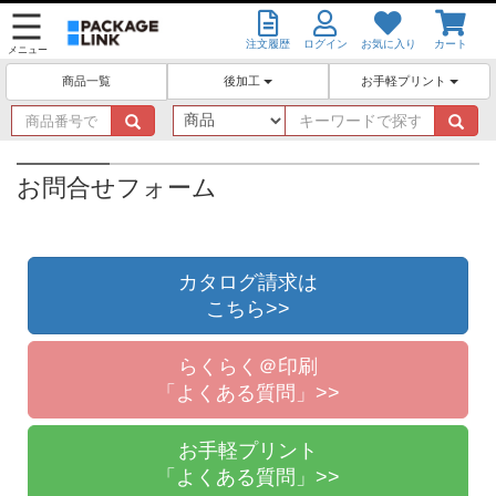
注文履歴
ログイン
お気に入り
カート
メニュー
後加工
お手軽プリント
商品一覧
商
キ
品
ー
番
ワ
号
ー
お問合せフォーム
で
ド
探
で
す
探
す
カタログ請求は
こちら>>
らくらく＠印刷
「よくある質問」>>
お手軽プリント
「よくある質問」>>