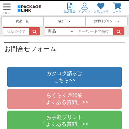
注文履歴
ログイン
お気に入り
カート
メニュー
後加工
お手軽プリント
商品一覧
商
キ
品
ー
番
ワ
号
ー
お問合せフォーム
で
ド
探
で
す
探
す
カタログ請求は
こちら>>
らくらく＠印刷
「よくある質問」>>
お手軽プリント
「よくある質問」>>