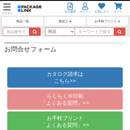
注文履歴
ログイン
お気に入り
カート
メニュー
後加工
お手軽プリント
商品一覧
商
キ
品
ー
番
ワ
号
ー
お問合せフォーム
で
ド
探
で
す
探
す
カタログ請求は
こちら>>
らくらく＠印刷
「よくある質問」>>
お手軽プリント
「よくある質問」>>