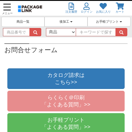
注文履歴
ログイン
お気に入り
カート
メニュー
後加工
お手軽プリント
商品一覧
商
キ
品
ー
番
ワ
号
ー
お問合せフォーム
で
ド
探
で
す
探
す
カタログ請求は
こちら>>
らくらく＠印刷
「よくある質問」>>
お手軽プリント
「よくある質問」>>