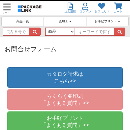
注文履歴
ログイン
お気に入り
カート
メニュー
後加工
お手軽プリント
商品一覧
商
キ
品
ー
番
ワ
号
ー
お問合せフォーム
で
ド
探
で
す
探
す
カタログ請求は
こちら>>
らくらく＠印刷
「よくある質問」>>
お手軽プリント
「よくある質問」>>