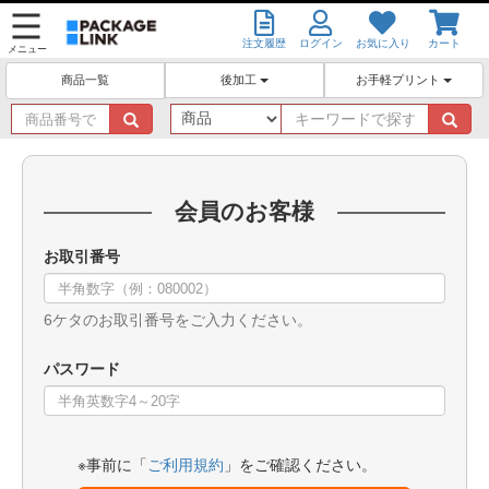
注文履歴
ログイン
お気に入り
カート
メニュー
後加工
お手軽プリント
商品一覧
商
キ
品
ー
番
ワ
号
ー
で
ド
会員のお客様
探
で
す
探
お取引番号
す
6ケタのお取引番号をご入力ください。
パスワード
※事前に「
ご利用規約
」をご確認ください。