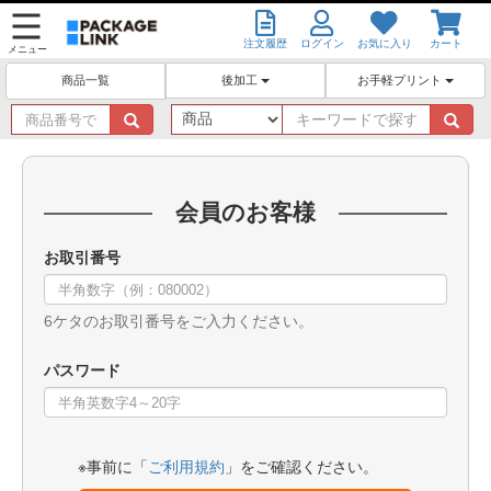
注文履歴
ログイン
お気に入り
カート
メニュー
後加工
お手軽プリント
商品一覧
商
キ
品
ー
番
ワ
号
ー
で
ド
会員のお客様
探
で
す
探
お取引番号
す
6ケタのお取引番号をご入力ください。
パスワード
※事前に「
ご利用規約
」をご確認ください。