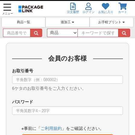
注文履歴
ログイン
お気に入り
カート
メニュー
後加工
お手軽プリント
商品一覧
商
キ
品
ー
番
ワ
号
ー
で
ド
会員のお客様
探
で
す
探
お取引番号
す
6ケタのお取引番号をご入力ください。
パスワード
※事前に「
ご利用規約
」をご確認ください。