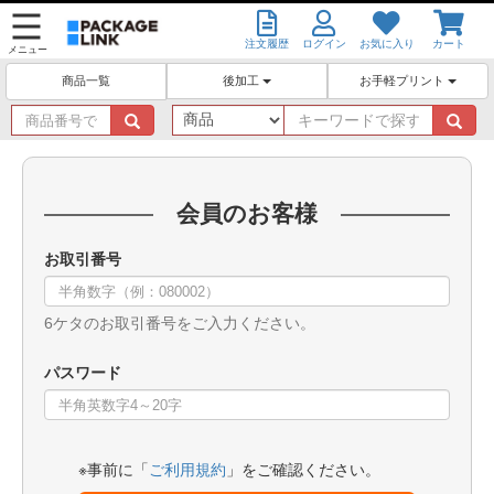
注文履歴
ログイン
お気に入り
カート
メニュー
後加工
お手軽プリント
商品一覧
商
キ
品
ー
番
ワ
号
ー
で
ド
会員のお客様
探
で
す
探
お取引番号
す
6ケタのお取引番号をご入力ください。
パスワード
※事前に「
ご利用規約
」をご確認ください。