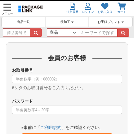
注文履歴
ログイン
お気に入り
カート
メニュー
後加工
お手軽プリント
商品一覧
商
キ
品
ー
番
ワ
号
ー
で
ド
会員のお客様
探
で
す
探
お取引番号
す
6ケタのお取引番号をご入力ください。
パスワード
※事前に「
ご利用規約
」をご確認ください。