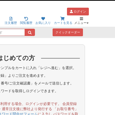
ログイン
注文履歴
閲覧履歴
お気に入り
カートを見る
メニュー
キ
クイックオーダー
ー
ワ
ー
ド
はじめての方
で
探
す
ンプルをカートに入れ「レジへ進む」を選択。
登録」よりご注文を進めます。
番号/ご注文確認書」をメールで送信します。
スワードを取得しログインできます。
を利用する場合、ログインが必要です。 会員登録
・通常注文後に弊社より発行する 「お取引番号」
スワード問合せフォーム
に入力し パスワードを取