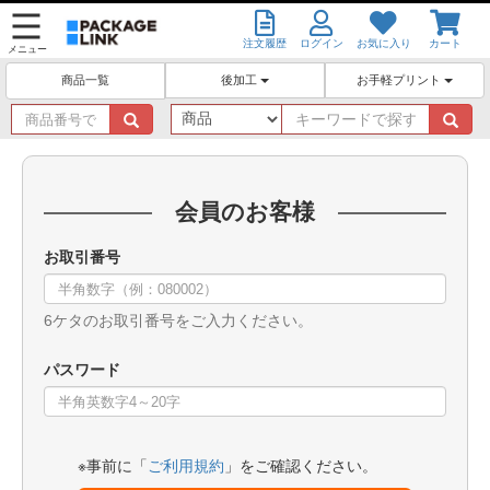
注文履歴
ログイン
お気に入り
カート
メニュー
後加工
お手軽プリント
商品一覧
商
キ
品
ー
番
ワ
号
ー
で
ド
会員のお客様
探
で
す
探
お取引番号
す
6ケタのお取引番号をご入力ください。
パスワード
※事前に「
ご利用規約
」をご確認ください。