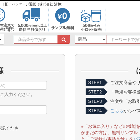
ンク）｜旧：パッケージ通販（株式会社 清和）
商
品
番
号
で
様
探
す
STEP1
ご注文商品やサ
STEP2
「新規お客様
をご入力ください。
STEP3
注文後「お取引
STEP4
こちら
からパ
※「お気に入り」などの機能
確認くださ
がまだの方は、無料サンプル
と「ご登録お電話番号」を
パ