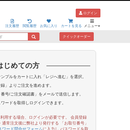
ログイン
注文履歴
閲覧履歴
お気に入り
カートを見る
メニュー
キ
クイックオーダー
ー
ワ
ー
ド
はじめての方
で
探
す
ンプルをカートに入れ「レジへ進む」を選択。
登録」よりご注文を進めます。
番号/ご注文確認書」をメールで送信します。
スワードを取得しログインできます。
を利用する場合、ログインが必要です。 会員登録
・通常注文後に弊社より発行する 「お取引番号」
スワード問合せフォーム
に入力し パスワードを取