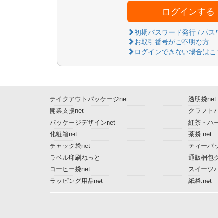
ログインする
初期パスワード発行 / パ
お取引番号がご不明な方
ログインできない場合はこ
テイクアウトパッケージnet
透明袋net
開業支援net
クラフトパ
パッケージデザインnet
紅茶・ハー
化粧箱net
茶袋.net
チャック袋net
ティーバッ
ラベル印刷ねっと
通販梱包グ
コーヒー袋net
スイーツ
ラッピング用品net
紙袋.net