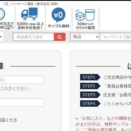
ンク）｜旧：パッケージ通販（株式会社 清和）
商
品
番
号
で
様
探
す
STEP1
ご注文商品やサ
STEP2
「新規お客様
をご入力ください。
STEP3
注文後「お取引
STEP4
こちら
からパ
※「お気に入り」などの機能
確認くださ
がまだの方は、無料サンプル
と「ご登録お電話番号」を
パ