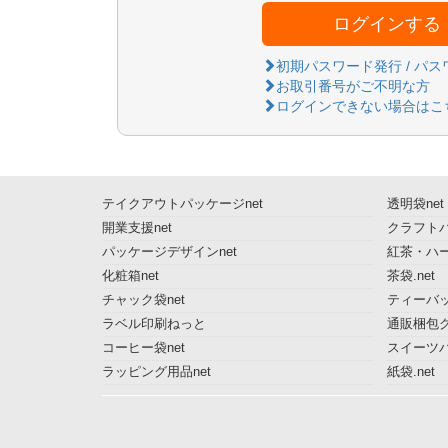
ログインする
初期パスワード発行 / パ
お取引番号がご不明な方
ログインできない場合はこ
テイクアウトパッケージnet
透明袋net
開業支援net
クラフトパ
パッケージデザインnet
紅茶・ハー
化粧箱net
茶袋.net
チャック袋net
ティーバッ
ラベル印刷ねっと
通販梱包グ
コーヒー袋net
スイーツ
ラッピング用品net
紙袋.net