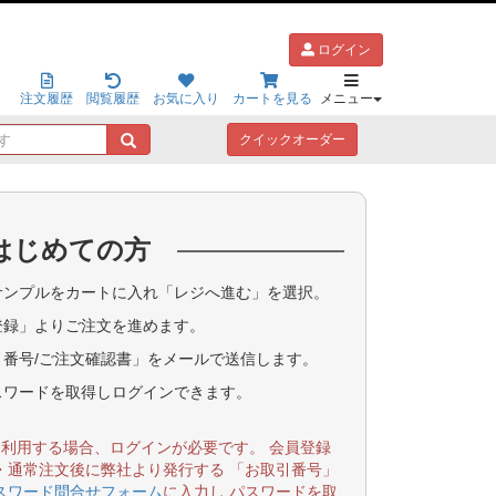
ログイン
注文履歴
閲覧履歴
お気に入り
カートを見る
メニュー
キ
クイックオーダー
ー
ワ
ー
ド
はじめての方
で
探
す
ンプルをカートに入れ「レジへ進む」を選択。
登録」よりご注文を進めます。
番号/ご注文確認書」をメールで送信します。
スワードを取得しログインできます。
を利用する場合、ログインが必要です。 会員登録
・通常注文後に弊社より発行する 「お取引番号」
スワード問合せフォーム
に入力し パスワードを取