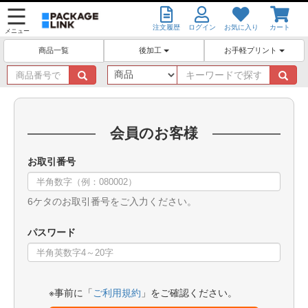
注文履歴
ログイン
お気に入り
カート
メニュー
後加工
お手軽プリント
商品一覧
商
キ
品
ー
番
ワ
号
ー
で
ド
会員のお客様
探
で
す
探
お取引番号
す
6ケタのお取引番号をご入力ください。
パスワード
※事前に「
ご利用規約
」をご確認ください。