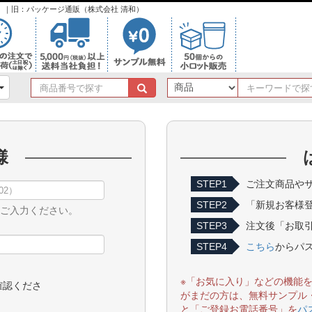
ンク）｜旧：パッケージ通販（株式会社 清和）
商
品
番
号
で
様
探
す
STEP1
ご注文商品やサ
STEP2
「新規お客様
をご入力ください。
STEP3
注文後「お取引
STEP4
こちら
からパ
※「お気に入り」などの機能
確認くださ
がまだの方は、無料サンプル
と「ご登録お電話番号」を
パ