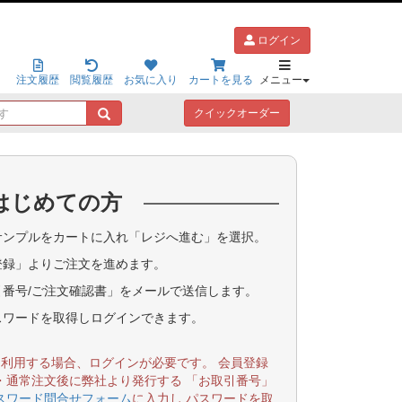
ログイン
注文履歴
閲覧履歴
お気に入り
カートを見る
メニュー
キ
クイックオーダー
ー
ワ
ー
ド
はじめての方
で
探
す
ンプルをカートに入れ「レジへ進む」を選択。
登録」よりご注文を進めます。
番号/ご注文確認書」をメールで送信します。
スワードを取得しログインできます。
を利用する場合、ログインが必要です。 会員登録
・通常注文後に弊社より発行する 「お取引番号」
スワード問合せフォーム
に入力し パスワードを取