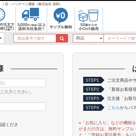
ンク）｜旧：パッケージ通販（株式会社 清和）
商
品
番
号
で
様
探
す
STEP1
ご注文商品やサ
STEP2
「新規お客様
をご入力ください。
STEP3
注文後「お取引
STEP4
こちら
からパ
※「お気に入り」などの機能
確認くださ
がまだの方は、無料サンプル
と「ご登録お電話番号」を
パ