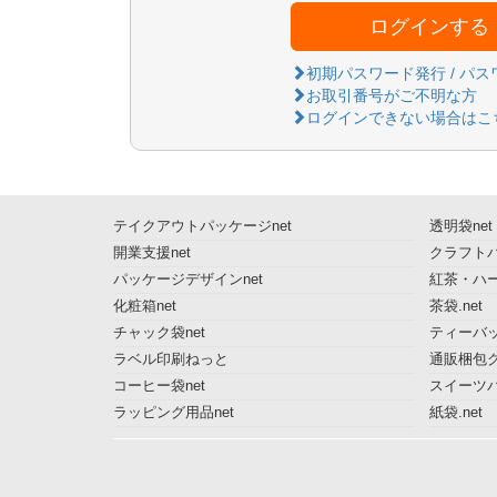
ログインする
初期パスワード発行 / パ
お取引番号がご不明な方
ログインできない場合はこ
テイクアウトパッケージnet
透明袋net
開業支援net
クラフトパ
パッケージデザインnet
紅茶・ハー
化粧箱net
茶袋.net
チャック袋net
ティーバッ
ラベル印刷ねっと
通販梱包グ
コーヒー袋net
スイーツ
ラッピング用品net
紙袋.net