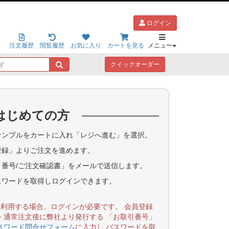
ログイン
注文履歴
閲覧履歴
お気に入り
カートを見る
メニュー
キ
クイックオーダー
ー
ワ
ー
ド
はじめての方
で
探
す
ンプルをカートに入れ「レジへ進む」を選択。
登録」よりご注文を進めます。
番号/ご注文確認書」をメールで送信します。
スワードを取得しログインできます。
を利用する場合、ログインが必要です。 会員登録
・通常注文後に弊社より発行する 「お取引番号」
スワード問合せフォーム
に入力し パスワードを取