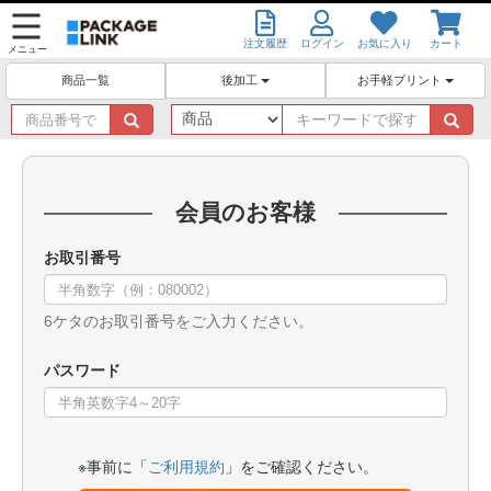
注文履歴
ログイン
お気に入り
カート
メニュー
後加工
お手軽プリント
商品一覧
商
キ
品
ー
番
ワ
号
ー
で
ド
会員のお客様
探
で
す
探
お取引番号
す
6ケタのお取引番号をご入力ください。
パスワード
※事前に「
ご利用規約
」をご確認ください。