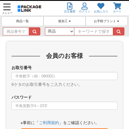
注文履歴
ログイン
お気に入り
カート
メニュー
後加工
お手軽プリント
商品一覧
商
キ
品
ー
番
ワ
号
ー
で
ド
会員のお客様
探
で
す
探
お取引番号
す
6ケタのお取引番号をご入力ください。
パスワード
※事前に「
ご利用規約
」をご確認ください。