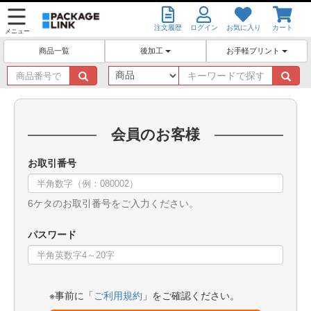
注文履歴
ログイン
お気に入り
カート
メニュー
後加工
お手軽プリント
商品一覧
商
キ
品
ー
番
ワ
号
ー
で
ド
会員のお客様
探
で
す
探
お取引番号
す
6ケタのお取引番号をご入力ください。
パスワード
※事前に「
ご利用規約
」をご確認ください。