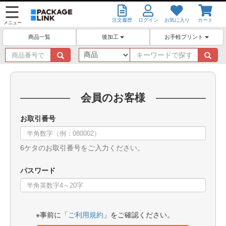
注文履歴
ログイン
お気に入り
カート
メニュー
後加工
お手軽プリント
商品一覧
商
キ
品
ー
番
ワ
号
ー
で
ド
会員のお客様
探
で
す
探
お取引番号
す
6ケタのお取引番号をご入力ください。
パスワード
※事前に「
ご利用規約
」をご確認ください。