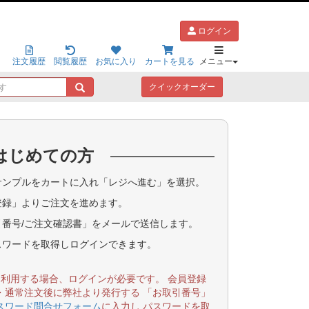
ログイン
注文履歴
閲覧履歴
お気に入り
カートを見る
メニュー
キ
クイックオーダー
ー
ワ
ー
ド
はじめての方
で
探
す
ンプルをカートに入れ「レジへ進む」を選択。
登録」よりご注文を進めます。
番号/ご注文確認書」をメールで送信します。
スワードを取得しログインできます。
を利用する場合、ログインが必要です。 会員登録
・通常注文後に弊社より発行する 「お取引番号」
スワード問合せフォーム
に入力し パスワードを取