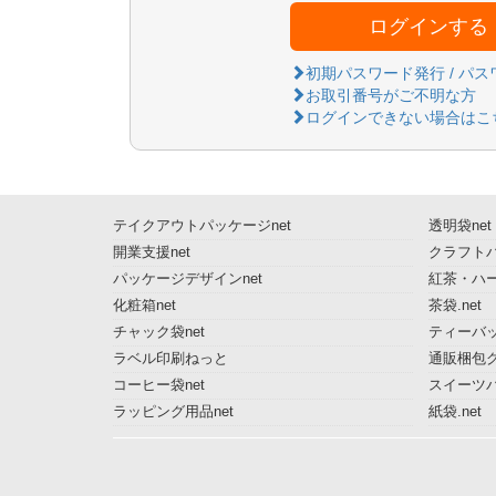
ログインする
初期パスワード発行 / パ
お取引番号がご不明な方
ログインできない場合はこ
テイクアウトパッケージnet
透明袋net
開業支援net
クラフトパ
パッケージデザインnet
紅茶・ハー
化粧箱net
茶袋.net
チャック袋net
ティーバッ
ラベル印刷ねっと
通販梱包グ
コーヒー袋net
スイーツ
ラッピング用品net
紙袋.net