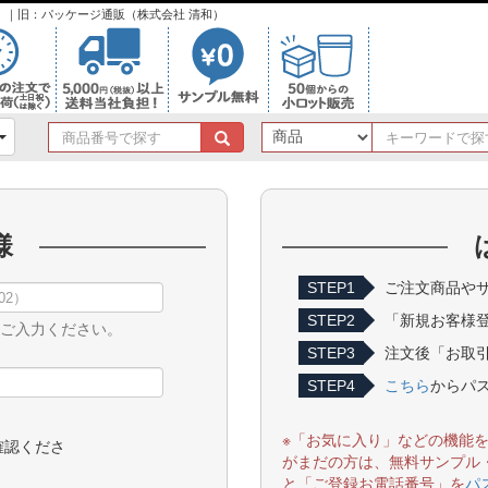
ンク）｜旧：パッケージ通販（株式会社 清和）
商
品
番
号
で
様
探
す
STEP1
ご注文商品やサ
STEP2
「新規お客様
をご入力ください。
STEP3
注文後「お取引
STEP4
こちら
からパ
※「お気に入り」などの機能
確認くださ
がまだの方は、無料サンプル
と「ご登録お電話番号」を
パ