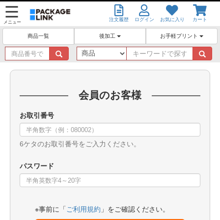
注文履歴
ログイン
お気に入り
カート
メニュー
後加工
お手軽プリント
商品一覧
商
キ
品
ー
番
ワ
号
ー
で
ド
会員のお客様
探
で
す
探
お取引番号
す
6ケタのお取引番号をご入力ください。
パスワード
※事前に「
ご利用規約
」をご確認ください。