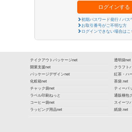
ログインする
初期パスワード発行 / パ
お取引番号がご不明な方
ログインできない場合はこ
テイクアウトパッケージnet
透明袋net
開業支援net
クラフトパ
パッケージデザインnet
紅茶・ハー
化粧箱net
茶袋.net
チャック袋net
ティーバッ
ラベル印刷ねっと
通販梱包グ
コーヒー袋net
スイーツ
ラッピング用品net
紙袋.net