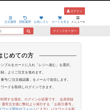
ログイン
注文履歴
閲覧履歴
お気に入り
カートを見る
メニュー
キ
クイックオーダー
ー
ワ
ー
ド
はじめての方
で
探
す
ンプルをカートに入れ「レジへ進む」を選択。
登録」よりご注文を進めます。
番号/ご注文確認書」をメールで送信します。
スワードを取得しログインできます。
を利用する場合、ログインが必要です。 会員登録
・通常注文後に弊社より発行する 「お取引番号」
スワード問合せフォーム
に入力し パスワードを取