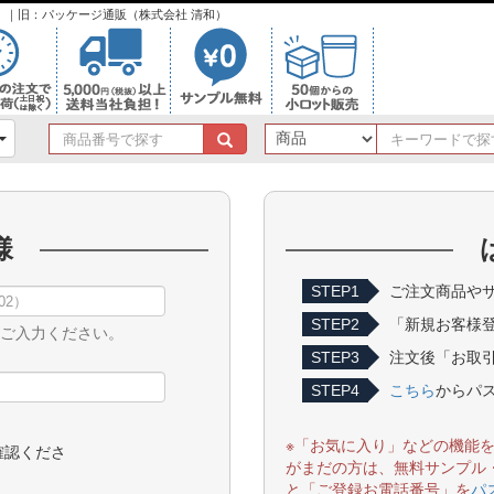
ンク）｜旧：パッケージ通販（株式会社 清和）
商
品
番
号
で
様
探
す
STEP1
ご注文商品やサ
STEP2
「新規お客様
をご入力ください。
STEP3
注文後「お取引
STEP4
こちら
からパ
※「お気に入り」などの機能
確認くださ
がまだの方は、無料サンプル
と「ご登録お電話番号」を
パ