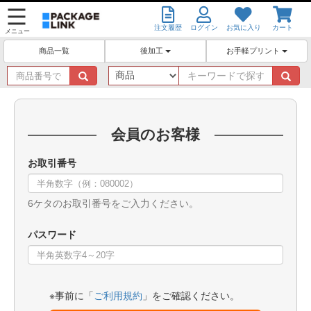
注文履歴
ログイン
お気に入り
カート
メニュー
後加工
お手軽プリント
商品一覧
商
キ
品
ー
番
ワ
号
ー
で
ド
会員のお客様
探
で
す
探
お取引番号
す
6ケタのお取引番号をご入力ください。
パスワード
※事前に「
ご利用規約
」をご確認ください。