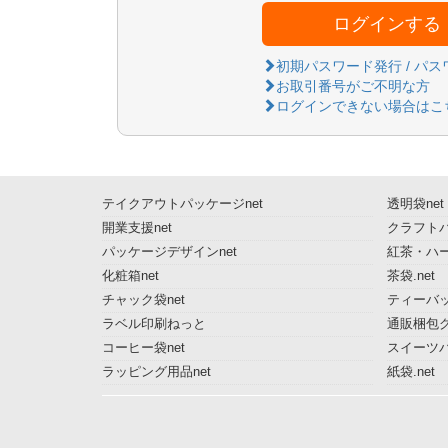
ログインする
初期パスワード発行 / パ
お取引番号がご不明な方
ログインできない場合はこ
テイクアウトパッケージnet
透明袋net
開業支援net
クラフトパ
パッケージデザインnet
紅茶・ハー
化粧箱net
茶袋.net
チャック袋net
ティーバッ
ラベル印刷ねっと
通販梱包グ
コーヒー袋net
スイーツ
ラッピング用品net
紙袋.net