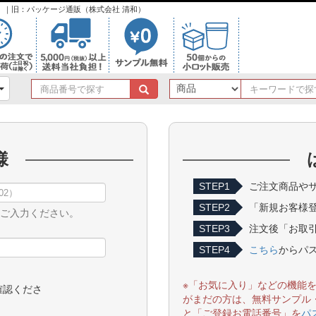
ンク）｜旧：パッケージ通販（株式会社 清和）
商
品
番
号
で
様
探
す
STEP1
ご注文商品やサ
STEP2
「新規お客様
をご入力ください。
STEP3
注文後「お取引
STEP4
こちら
からパ
※「お気に入り」などの機能
確認くださ
がまだの方は、無料サンプル
と「ご登録お電話番号」を
パ