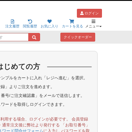
ログイン
注文履歴
閲覧履歴
お気に入り
カートを見る
メニュー
キ
クイックオーダー
ー
ワ
ー
ド
はじめての方
で
探
す
ンプルをカートに入れ「レジへ進む」を選択。
登録」よりご注文を進めます。
番号/ご注文確認書」をメールで送信します。
スワードを取得しログインできます。
を利用する場合、ログインが必要です。 会員登録
・通常注文後に弊社より発行する 「お取引番号」
スワード問合せフォーム
に入力し パスワードを取