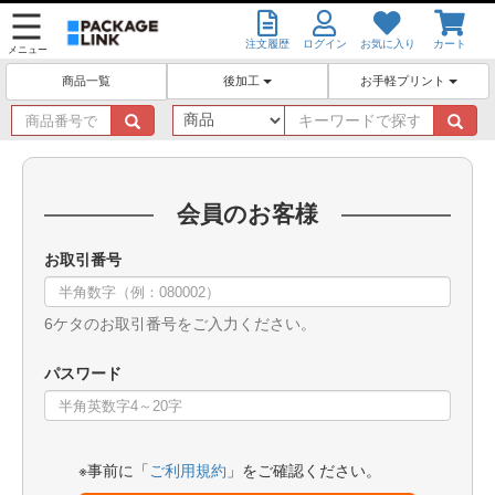
注文履歴
ログイン
お気に入り
カート
メニュー
後加工
お手軽プリント
商品一覧
商
キ
品
ー
番
ワ
号
ー
で
ド
会員のお客様
探
で
す
探
お取引番号
す
6ケタのお取引番号をご入力ください。
パスワード
※事前に「
ご利用規約
」をご確認ください。