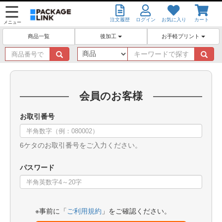
注文履歴
ログイン
お気に入り
カート
メニュー
後加工
お手軽プリント
商品一覧
商
キ
品
ー
番
ワ
号
ー
で
ド
会員のお客様
探
で
す
探
お取引番号
す
6ケタのお取引番号をご入力ください。
パスワード
※事前に「
ご利用規約
」をご確認ください。