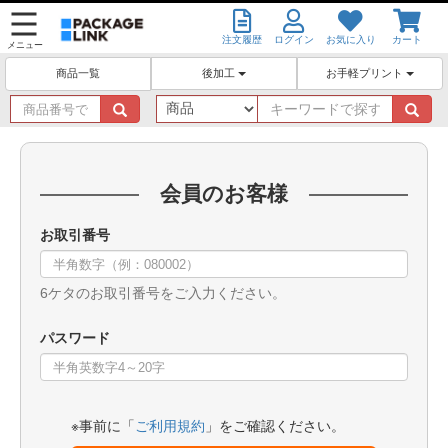
注文履歴
ログイン
お気に入り
カート
メニュー
後加工
お手軽プリント
商品一覧
商
キ
品
ー
番
ワ
号
ー
で
ド
会員のお客様
探
で
す
探
お取引番号
す
6ケタのお取引番号をご入力ください。
パスワード
※事前に「
ご利用規約
」をご確認ください。