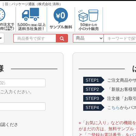
ンク）｜旧：パッケージ通販（株式会社 清和）
商
品
番
号
で
様
探
す
STEP1
ご注文商品やサ
STEP2
「新規お客様
をご入力ください。
STEP3
注文後「お取引
STEP4
こちら
からパ
※「お気に入り」などの機能
確認くださ
がまだの方は、無料サンプル
と「ご登録お電話番号」を
パ