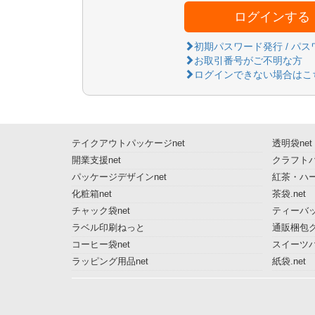
ログインする
初期パスワード発行 / パ
お取引番号がご不明な方
ログインできない場合はこ
テイクアウトパッケージnet
透明袋net
開業支援net
クラフトパ
パッケージデザインnet
紅茶・ハー
化粧箱net
茶袋.net
チャック袋net
ティーバッ
ラベル印刷ねっと
通販梱包グ
コーヒー袋net
スイーツ
ラッピング用品net
紙袋.net