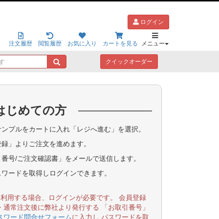
ログイン
注文履歴
閲覧履歴
お気に入り
カートを見る
メニュー
キ
クイックオーダー
ー
ワ
ー
ド
はじめての方
で
探
す
ンプルをカートに入れ「レジへ進む」を選択。
登録」よりご注文を進めます。
番号/ご注文確認書」をメールで送信します。
スワードを取得しログインできます。
を利用する場合、ログインが必要です。 会員登録
・通常注文後に弊社より発行する 「お取引番号」
スワード問合せフォーム
に入力し パスワードを取