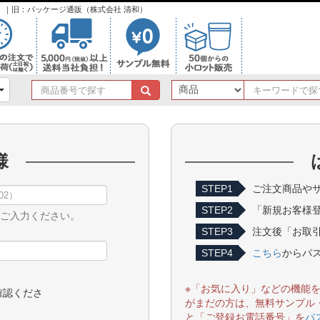
ンク）｜旧：パッケージ通販（株式会社 清和）
商
品
番
号
で
様
探
す
STEP1
ご注文商品やサ
STEP2
「新規お客様
をご入力ください。
STEP3
注文後「お取引
STEP4
こちら
からパ
※「お気に入り」などの機能
確認くださ
がまだの方は、無料サンプル
と「ご登録お電話番号」を
パ