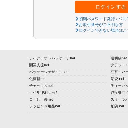
ログインする
初期パスワード発行 / パ
お取引番号がご不明な方
ログインできない場合はこ
テイクアウトパッケージnet
透明袋net
開業支援net
クラフトパ
パッケージデザインnet
紅茶・ハー
化粧箱net
茶袋.net
チャック袋net
ティーバッ
ラベル印刷ねっと
通販梱包グ
コーヒー袋net
スイーツ
ラッピング用品net
紙袋.net