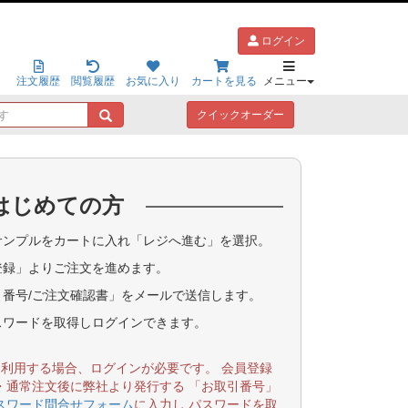
ログイン
注文履歴
閲覧履歴
お気に入り
カートを見る
メニュー
キ
クイックオーダー
ー
ワ
ー
ド
はじめての方
で
探
す
ンプルをカートに入れ「レジへ進む」を選択。
登録」よりご注文を進めます。
番号/ご注文確認書」をメールで送信します。
スワードを取得しログインできます。
を利用する場合、ログインが必要です。 会員登録
・通常注文後に弊社より発行する 「お取引番号」
スワード問合せフォーム
に入力し パスワードを取