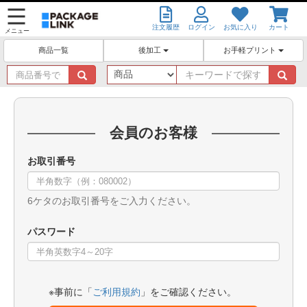
注文履歴
ログイン
お気に入り
カート
メニュー
後加工
お手軽プリント
商品一覧
商
キ
品
ー
番
ワ
号
ー
で
ド
会員のお客様
探
で
す
探
お取引番号
す
6ケタのお取引番号をご入力ください。
パスワード
※事前に「
ご利用規約
」をご確認ください。