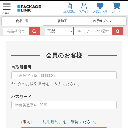
注文履歴
ログイン
お気に入り
カート
メニュー
後加工
お手軽プリント
商品一覧
商
キ
品
ー
番
ワ
号
ー
で
ド
会員のお客様
探
で
す
探
お取引番号
す
6ケタのお取引番号をご入力ください。
パスワード
※事前に「
ご利用規約
」をご確認ください。