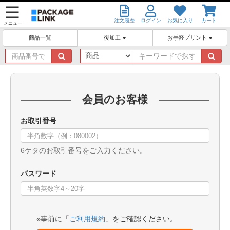
注文履歴
ログイン
お気に入り
カート
メニュー
後加工
お手軽プリント
商品一覧
商
キ
品
ー
番
ワ
号
ー
で
ド
会員のお客様
探
で
す
探
お取引番号
す
6ケタのお取引番号をご入力ください。
パスワード
※事前に「
ご利用規約
」をご確認ください。