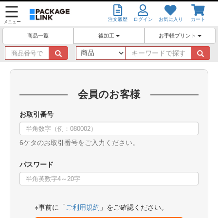
注文履歴
ログイン
お気に入り
カート
メニュー
後加工
お手軽プリント
商品一覧
商
キ
品
ー
番
ワ
号
ー
で
ド
会員のお客様
探
で
す
探
お取引番号
す
6ケタのお取引番号をご入力ください。
パスワード
※事前に「
ご利用規約
」をご確認ください。