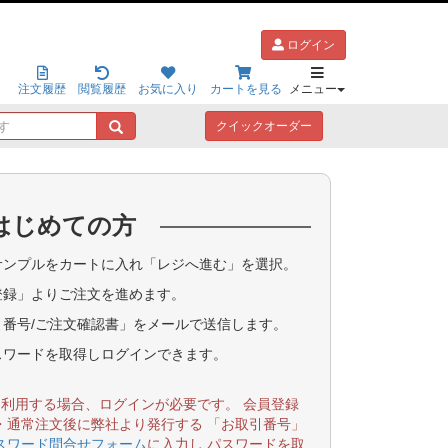
ログイン
注文履歴
閲覧履歴
お気に入り
カートを見る
メニュー
キ
クイックオーダー
ー
ワ
ー
ド
はじめての方
で
探
す
ンプルをカートに入れ「レジへ進む」を選択。
登録」よりご注文を進めます。
番号/ご注文確認書」をメールで送信します。
スワードを取得しログインできます。
を利用する場合、ログインが必要です。 会員登録
・通常注文後に弊社より発行する 「お取引番号」
スワード問合せフォーム
に入力し パスワードを取