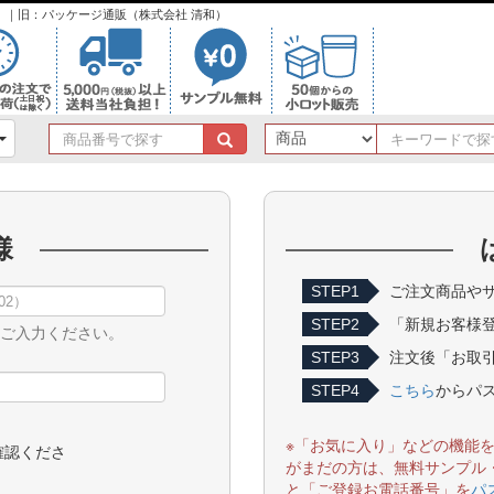
ンク）｜旧：パッケージ通販（株式会社 清和）
商
品
番
号
で
様
探
す
STEP1
ご注文商品やサ
STEP2
「新規お客様
をご入力ください。
STEP3
注文後「お取引
STEP4
こちら
からパ
※「お気に入り」などの機能
確認くださ
がまだの方は、無料サンプル
と「ご登録お電話番号」を
パ