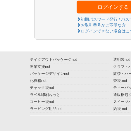
ログインする
初期パスワード発行 / パ
お取引番号がご不明な方
ログインできない場合はこ
テイクアウトパッケージnet
透明袋net
開業支援net
クラフトパ
パッケージデザインnet
紅茶・ハー
化粧箱net
茶袋.net
チャック袋net
ティーバッ
ラベル印刷ねっと
通販梱包グ
コーヒー袋net
スイーツ
ラッピング用品net
紙袋.net