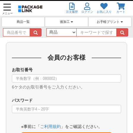
注文履歴
ログイン
お気に入り
カート
メニュー
後加工
お手軽プリント
商品一覧
商
キ
品
ー
番
ワ
号
ー
で
ド
会員のお客様
探
で
す
探
お取引番号
す
6ケタのお取引番号をご入力ください。
パスワード
※事前に「
ご利用規約
」をご確認ください。