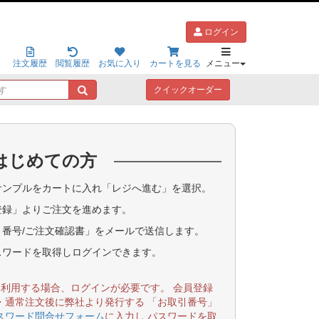
ログイン
注文履歴
閲覧履歴
お気に入り
カートを見る
メニュー
キ
クイックオーダー
ー
ワ
ー
ド
はじめての方
で
探
す
ンプルをカートに入れ「レジへ進む」を選択。
登録」よりご注文を進めます。
番号/ご注文確認書」をメールで送信します。
スワードを取得しログインできます。
を利用する場合、ログインが必要です。 会員登録
・通常注文後に弊社より発行する 「お取引番号」
スワード問合せフォーム
に入力し パスワードを取