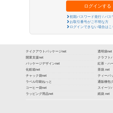
ログインする
初期パスワード発行 / パ
お取引番号がご不明な方
ログインできない場合はこ
テイクアウトパッケージnet
透明袋net
開業支援net
クラフトパ
パッケージデザインnet
紅茶・ハー
化粧箱net
茶袋.net
チャック袋net
ティーバッ
ラベル印刷ねっと
通販梱包グ
コーヒー袋net
スイーツ
ラッピング用品net
紙袋.net