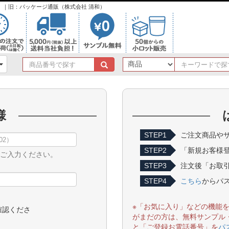
ンク）｜旧：パッケージ通販（株式会社 清和）
商
品
番
号
で
様
探
す
STEP1
ご注文商品やサ
STEP2
「新規お客様
をご入力ください。
STEP3
注文後「お取引
STEP4
こちら
からパ
※「お気に入り」などの機能
確認くださ
がまだの方は、無料サンプル
と「ご登録お電話番号」を
パ