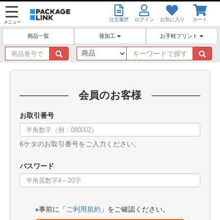
注文履歴
ログイン
お気に入り
カート
メニュー
後加工
お手軽プリント
商品一覧
商
キ
品
ー
番
ワ
号
ー
で
ド
会員のお客様
探
で
す
探
お取引番号
す
6ケタのお取引番号をご入力ください。
パスワード
※事前に「
ご利用規約
」をご確認ください。