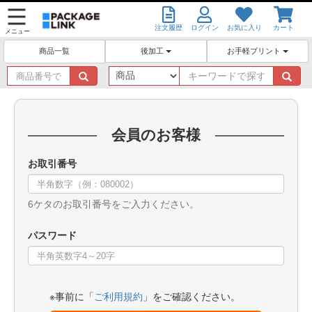
注文履歴
ログイン
お気に入り
カート
メニュー
後加工
お手軽プリント
商品一覧
商
キ
品
ー
番
ワ
号
ー
で
ド
会員のお客様
探
で
す
探
お取引番号
す
6ケタのお取引番号をご入力ください。
パスワード
※事前に「
ご利用規約
」をご確認ください。