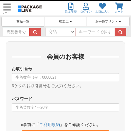
注文履歴
ログイン
お気に入り
カート
メニュー
後加工
お手軽プリント
商品一覧
商
キ
品
ー
番
ワ
号
ー
で
ド
会員のお客様
探
で
す
探
お取引番号
す
6ケタのお取引番号をご入力ください。
パスワード
※事前に「
ご利用規約
」をご確認ください。