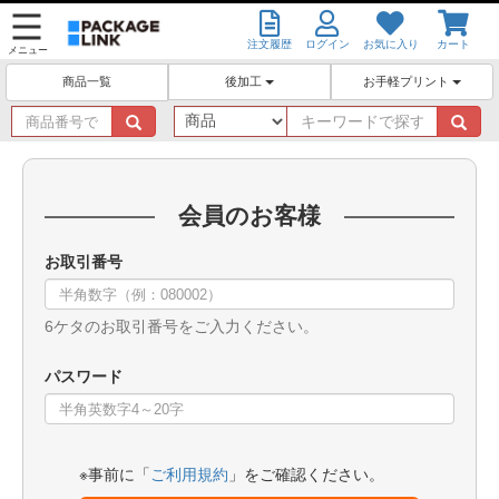
注文履歴
ログイン
お気に入り
カート
メニュー
後加工
お手軽プリント
商品一覧
商
キ
品
ー
番
ワ
号
ー
で
ド
会員のお客様
探
で
す
探
お取引番号
す
6ケタのお取引番号をご入力ください。
パスワード
※事前に「
ご利用規約
」をご確認ください。