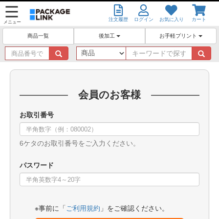
注文履歴
ログイン
お気に入り
カート
メニュー
後加工
お手軽プリント
商品一覧
商
キ
品
ー
番
ワ
号
ー
で
ド
会員のお客様
探
で
す
探
お取引番号
す
6ケタのお取引番号をご入力ください。
パスワード
※事前に「
ご利用規約
」をご確認ください。