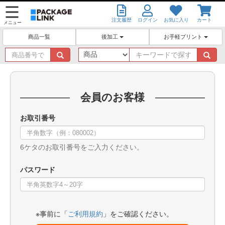
注文履歴
ログイン
お気に入り
カート
メニュー
後加工
お手軽プリント
商品一覧
商
キ
品
ー
番
ワ
号
ー
で
ド
会員のお客様
探
で
す
探
お取引番号
す
6ケタのお取引番号をご入力ください。
パスワード
※事前に「
ご利用規約
」をご確認ください。