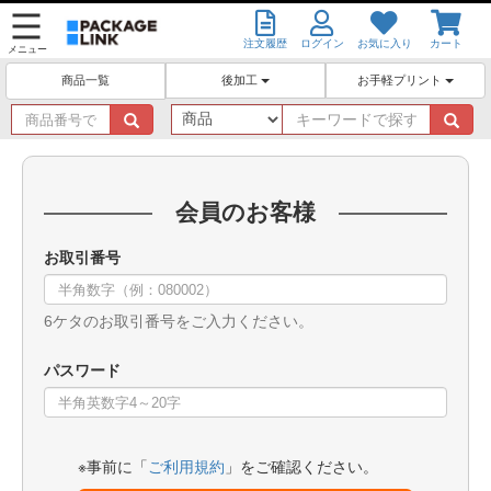
注文履歴
ログイン
お気に入り
カート
メニュー
後加工
お手軽プリント
商品一覧
商
キ
品
ー
番
ワ
号
ー
で
ド
会員のお客様
探
で
す
探
お取引番号
す
6ケタのお取引番号をご入力ください。
パスワード
※事前に「
ご利用規約
」をご確認ください。