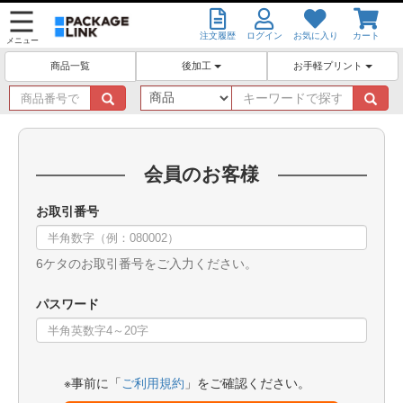
注文履歴
ログイン
お気に入り
カート
メニュー
後加工
お手軽プリント
商品一覧
商
キ
品
ー
番
ワ
号
ー
で
ド
会員のお客様
探
で
す
探
お取引番号
す
6ケタのお取引番号をご入力ください。
パスワード
※事前に「
ご利用規約
」をご確認ください。